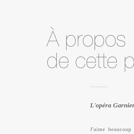
L'opéra Garnier
J'aime beaucoup 