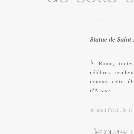
Statue de Saint
À Rome, toutes
célèbres, recèlen
comme cette élé
d'Assise.
Arnaud Frich, le
11